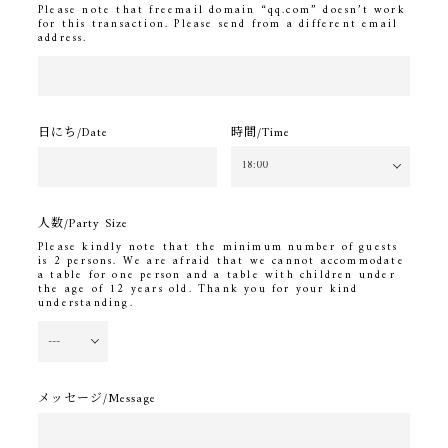
Please note that freemail domain “qq.com” doesn’t work
for this transaction.
Please send from a different email
address.
日にち/Date
時間/Time
ONLINE STORE
人数/Party Size
Please kindly note that the minimum number of guests
is 2 persons.
We are afraid that we cannot accommodate
a table for one person and a table with children under
the age of 12 years old.
Thank you for your kind
understanding.
メッセージ/Message