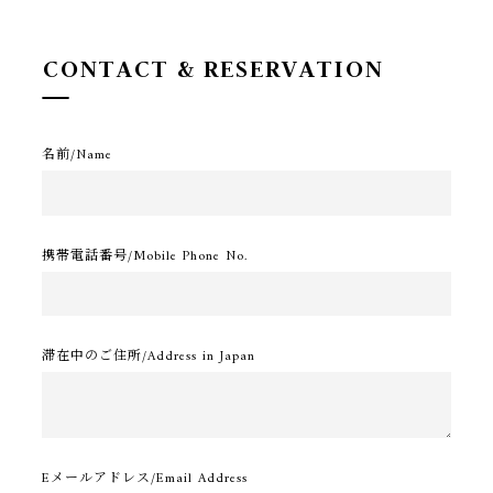
C
O
N
T
A
C
T
&
R
E
S
E
R
V
A
T
I
O
N
名前/Name
TOP
携帯電話番号/Mobile Phone No.
滞在中のご住所/Address in Japan
Eメールアドレス/Email Address