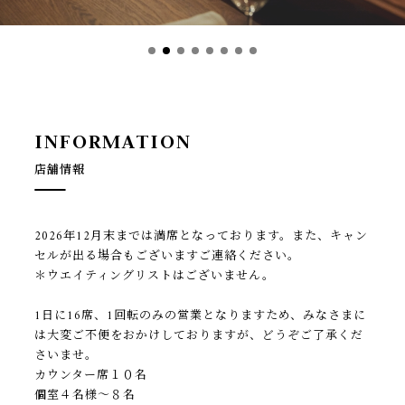
I
N
F
O
R
M
A
T
I
O
N
店舗情報
2026年12月末までは満席となっております。また、キャン
セルが出る場合もございますご連絡ください。
＊ウエイティングリストはございません。
1日に16席、1回転のみの営業となりますため、みなさまに
は大変ご不便をおかけしておりますが、どうぞご了承くだ
さいませ。
カウンター席１０名
個室４名様〜８名